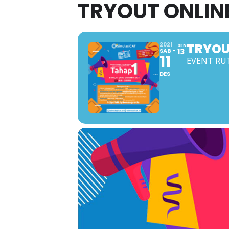
TRYOUT ONLINE
TRYOU
2021
SEN
SAB
13
11
EVENT RU
DES