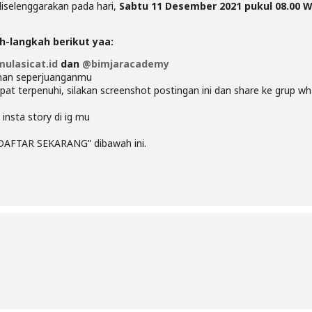
diselenggarakan pada hari,
Sabtu 11 Desember 2021 pukul 08.00 W
ah-langkah berikut yaa:
ulasicat.id
dan
@bimjaracademy
eman seperjuanganmu
apat terpenuhi, silakan screenshot postingan ini dan share ke grup
 insta story di ig mu
“DAFTAR SEKARANG” dibawah ini.