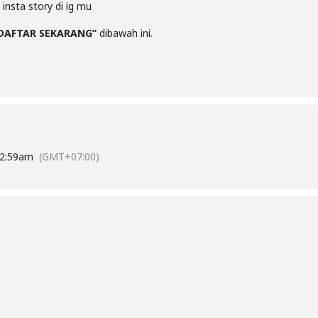
 insta story di ig mu
DAFTAR SEKARANG”
dibawah ini.
2:59am
(GMT+07:00)