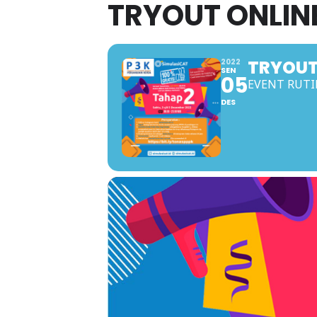
TRYOUT ONLIN
TRYOUT
2022
SEN
05
EVENT RUTI
DES