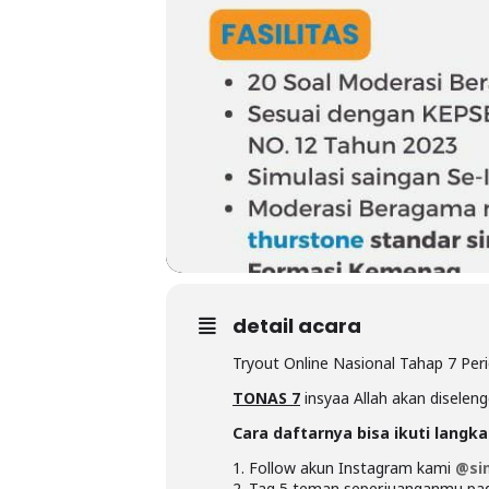
detail acara
Tryout Online Nasional Tahap 7 
TONAS 7
insyaa Allah akan diseleng
Cara daftarnya bisa ikuti langk
1. Follow akun Instagram kami
@sim
2. Tag 5 teman seperjuanganmu pa