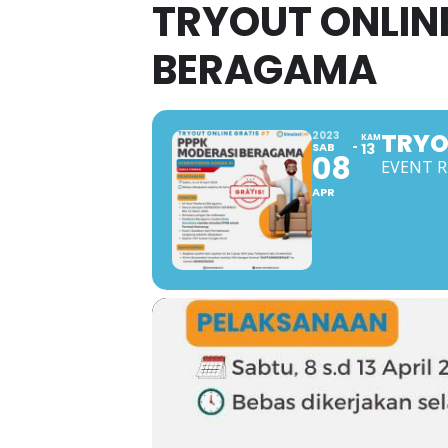
TRYOUT ONLIN
BERAGAMA
TRYO
2023
KAM
SAB
13
08
EVENT R
APR