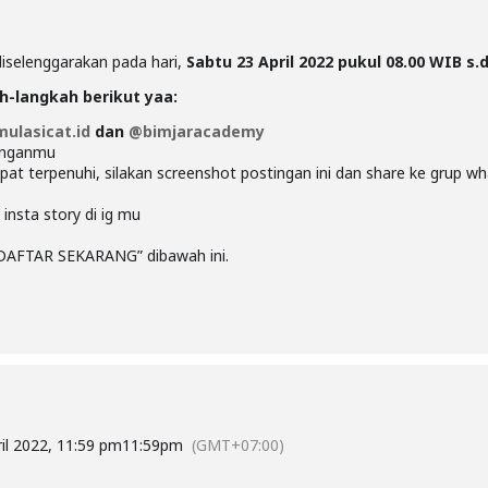
diselenggarakan pada hari,
Sabtu 23 April 2022 pukul 08.00 WIB s.d
ah-langkah berikut yaa:
ulasicat.id
dan
@bimjaracademy
uanganmu
apat terpenuhi, silakan screenshot postingan ini dan share ke grup
 insta story di ig mu
“DAFTAR SEKARANG” dibawah ini.
ril 2022, 11:59 pm
11:59pm
(GMT+07:00)