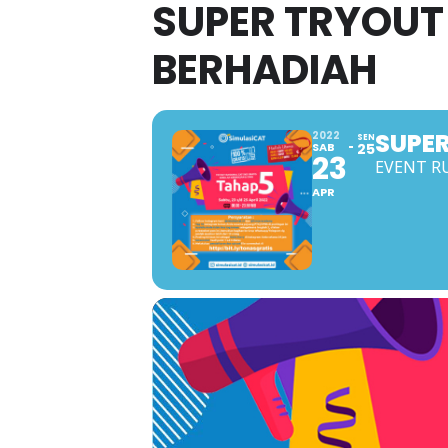
SUPER TRYOUT
BERHADIAH
SUPER
2022
SEN
SAB
25
23
EVENT R
APR